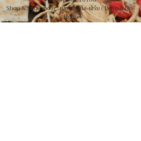
Shop & Showroom : เป่ยจิน ไบโอ-เฮิร์บ ( Beijing Bio-
Herb)
117 ถนนเยาวราช แขวงสัมพันธวงศ์ เขตสัมพันธวงศ์ กทม
10100
089-922-9284
063-816-9196
065-719-7117
Chinatown BKK
@8888beijing
@chinatownbkk
www.chinatownbkk.com
,
www.beijingherbs.com
,
www.beijingbioherb.com
© COPYRIGHT 2024 | beijingbioherb
นโยบายความเป็นส่วนตัว