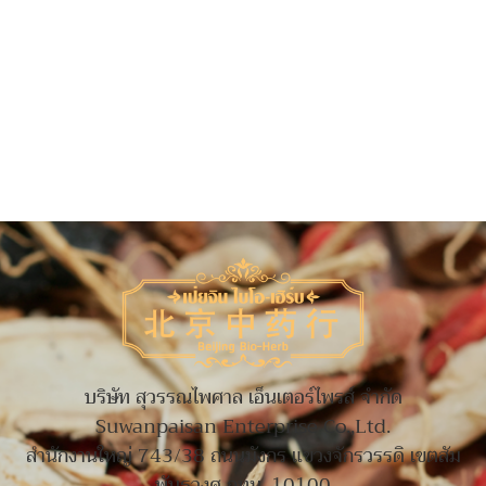
บริษัท สุวรรณไพศาล เอ็นเตอร์ไพรส์ จำกัด
Suwanpaisan Enterprise Co.,Ltd.
สำนักงานใหญ่ 743/38 ถนนมังกร แขวงจักรวรรดิ เขตสัม
พันธวงศ กทม. 10100