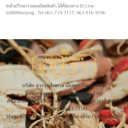
สนใจปรึกษารายละเอียดสินค้า ได้ที่ช่องทาง ID Line :
@8888beijing , Tel 065-719-7117, 063-816-9196
บริษัท สุวรรณไพศาล เอ็นเตอร์ไพรส์ จำกัด
Suwanpaisan Enterprise Co.,Ltd.
สำนักงานใหญ่ 743/38 ถนนมังกร แขวงจักรวรรดิ เขตสัม
พันธวงศ กทม. 10100
Shop & Showroom : เป่ยจิน ไบโอ-เฮิร์บ ( Beijing Bio-
Herb)