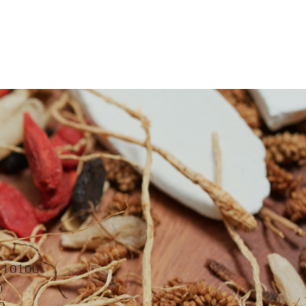
. 10100
)
0