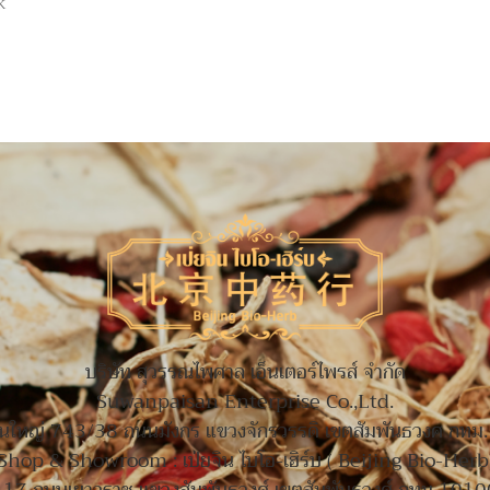
k
บริษัท สุวรรณไพศาล เอ็นเตอร์ไพรส์ จำกัด
Suwanpaisan Enterprise Co.,Ltd.
านใหญ่ 743/38 ถนนมังกร แขวงจักรวรรดิ เขตสัมพันธวงศ กทม
Shop & Showroom : เป่ยจิน ไบโอ-เฮิร์บ ( Beijing Bio-Herb
117 ถนนเยาวราช แขวงสัมพันธวงศ์ เขตสัมพันธวงศ์ กทม 1010