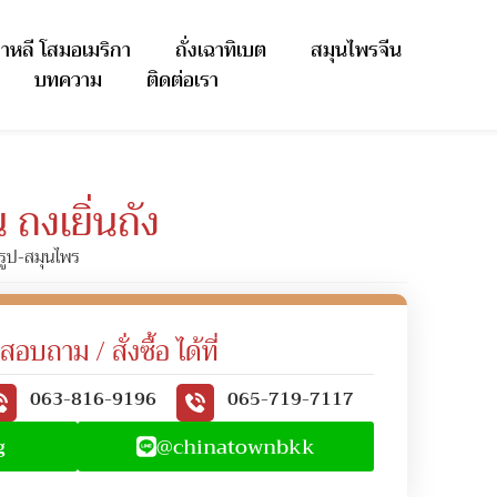
าหลี โสมอเมริกา
ถั่งเฉาทิเบต
สมุนไพรจีน
บทความ
ติดต่อเรา
จิน ถงเยิ่นถัง
รูป-สมุนไพร
สอบถาม / สั่งซื้อ ได้ที่
063-816-9196
065-719-7117
g
@chinatownbkk