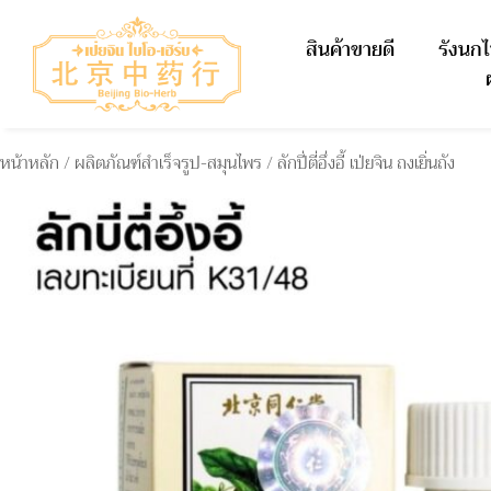
สินค้าขายดี
รังนก
หน้าหลัก
/
ผลิตภัณฑ์สำเร็จรูป-สมุนไพร
/ ลักปี่ตี่อึ่งอี้ เป่ยจิน ถงเยิ่นถัง