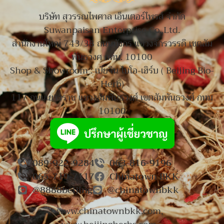
บริษัท สุวรรณไพศาล เอ็นเตอร์ไพรส์ จำกัด
Suwanpaisan Enterprise Co.,Ltd.
สำนักงานใหญ่ 743/38 ถนนมังกร แขวงจักรวรรดิ เขตสัม
พันธวงศ กทม. 10100
Shop & Showroom : เป่ยจิน ไบโอ-เฮิร์บ ( Beijing Bio-
Herb)
117 ถนนเยาวราช แขวงสัมพันธวงศ์ เขตสัมพันธวงศ์ กทม
10100
089-922-9284
063-816-9196
065-719-7117
Chinatown BKK
@8888beijing
@chinatownbkk
www.chinatownbkk.com
,