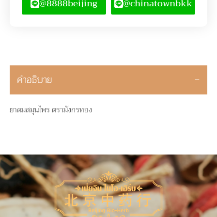
@8888beijing
@chinatownbkk
คำอธิบาย
ยาดมสมุนไพร ตรามังกรทอง