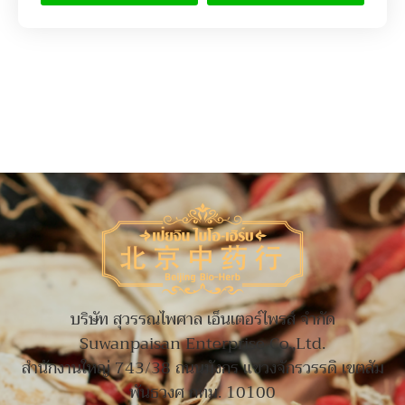
บริษัท สุวรรณไพศาล เอ็นเตอร์ไพรส์ จำกัด
Suwanpaisan Enterprise Co.,Ltd.
สำนักงานใหญ่ 743/38 ถนนมังกร แขวงจักรวรรดิ เขตสัม
พันธวงศ กทม. 10100